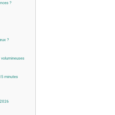
ences ?
veux ?
s volumineuses
 15 minutes
e 2026