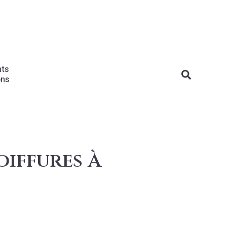
nts
ons
oiffures À