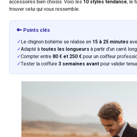
accessoires bien choisis. Voici les
10 styles tendance
, le
trouver celui qui vous ressemble.
🔑 Points clés
✓
Le chignon bohème se réalise en
15 à 25 minutes
avec
✓
Adapté à
toutes les longueurs
à partir d’un carré lon
✓
Compter entre
80 € et 250 €
pour un coiffeur professio
✓
Tester la coiffure
3 semaines avant
pour valider tenu