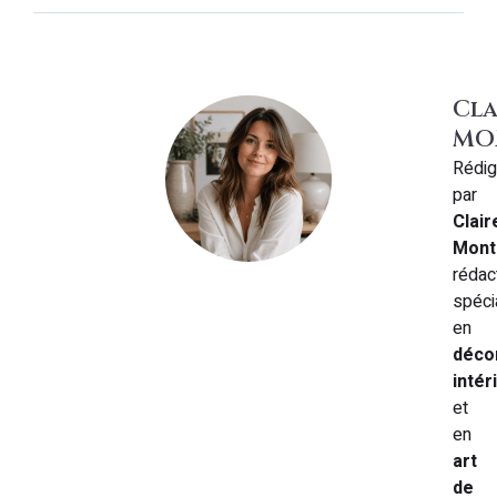
Cla
MO
Rédi
par
Clair
Mont
rédac
spéci
en
déco
intér
et
en
art
de