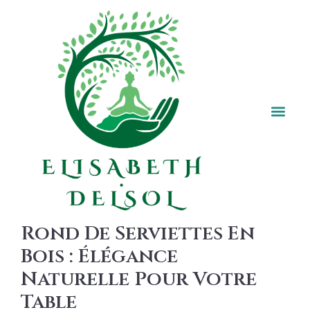
Décoratio
Styles & Tendances D
Matéria
Aménage
Déco Fêtes & 
Fêtes &
Rond De Serviettes En
Bois : Élégance
Naturelle Pour Votre
Table