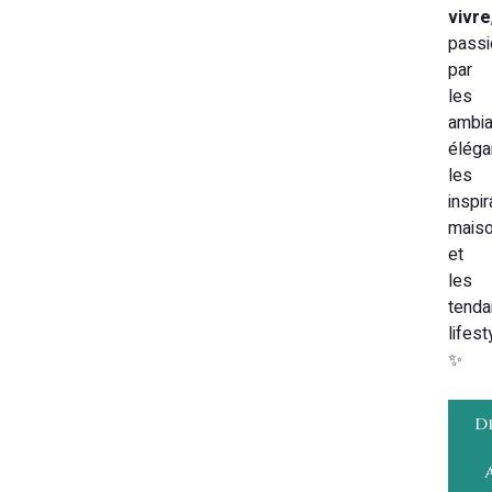
vivre
pass
par
les
ambi
éléga
les
inspir
mais
et
les
tend
lifest
✨
D