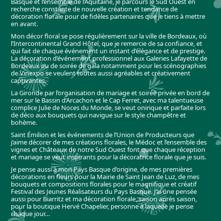
Basque et l’ensemble de l’Aquitaine, je parcours le Sud Ouest en
recherche constante de nouvelle création et tendance de
décoration florale pour de fidèles partenaires que je tiens à mettre
en avant.
Mon décor floral se pose régulièrement sur la ville de Bordeaux, où
l’Intercontinental Grand Hôtel, que je remercie de sa confiance, et
qui fait de chaque événement un instant d’élégance et de prestige.
La décoration d’événement professionnel aux Galeries Lafayette de
Bordeaux ou de soirée de gala notamment pour les scénographies
de Vinexpo se veulent toutes aussi agréables et créativement
captivantes.
La Gironde par l’organisation de mariage et soirée privée en bord de
mer sur le Bassin d’Arcachon et le Cap Ferret, avec ma talentueuse
complice Julie de Noces du Monde, se veut onirique et parfaite lors
de déco aux bouquets qui navigue sur le style champêtre et
bohème.
Saint Émilion et les événements de l’Union de Producteurs que
j’aime décorer de mes créations florales, le Médoc et l’ensemble des
vignes et Châteaux de notre Sud Ouest font que chaque réception
et mariage se veut inspirants pour la décoratrice florale que je suis.
Je pense aussi à mon Pays Basque d’origine, de mes premières
décorations en fleurs pour la Mairie de Saint Jean de Luz, de mes
bouquets et compositions florales pour le magnifique et créatif
Festival des Jeunes Réalisateurs du Pays Basque. J’ai une pensée
aussi pour Biarritz et ma décoration florale, saison après saison,
pour la boutique Hervé Chapelier, personne à laquelle je pense
chaque jour…