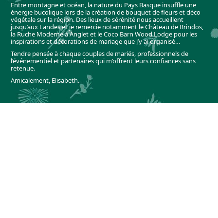
Entre montagne et océan, la nature du Pays Basque insuffle une
énergie bucolique lors de la création de bouquet de fleurs et déco
végétale sur la région. Des lieux de sérénité nous accueillent
jusqu’aux Landes et je remercie notamment le Château de Brindos,
la Ruche Moderne à Anglet et le Coco Barn Wood Lodge pour les
inspirations et décorations de mariage que j’y ai organisé…
Tendre pensée à chaque couples de mariés, professionnels de
l’événementiel et partenaires qui m’offrent leurs confiances sans
retenue.
Amicalement, Elisabeth.
COPYRIGHT ELISABETH DELSOL 2021
MENTIONS LÉGALES
F
I
Pi